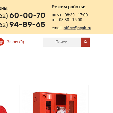
Режим работы:
оны:
60-00-70
162)
пн-чт - 08:30 - 17:00
пт - 08:30 - 15:00
94-89-65
162)
email:
office@ncpb.ru
Заказ (0)