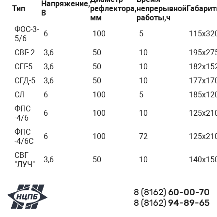
Напряжение,
Тип
рефлектора,
непрерывной
Габарит
В
мм
работы,ч
ФОС-3-
6
100
5
115х32
5/6
СВГ- 2
3,6
50
10
195х27
СГГ-5
3,6
50
10
182х15
СГД-5
3,6
50
10
177х17
СЛ
6
100
5
185х12
ФПС
6
100
10
125х21
-4/6
ФПС
6
100
72
125х21
-4/6С
СВГ
3,6
50
10
140х15
"ЛУЧ"
8 (8162)
60-00-70
8 (8162)
94-89-65