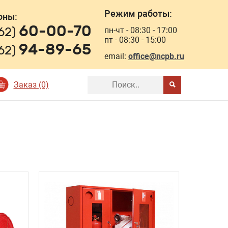
Режим работы:
оны:
60-00-70
162)
пн-чт - 08:30 - 17:00
пт - 08:30 - 15:00
94-89-65
162)
email:
office@ncpb.ru
Заказ (0)