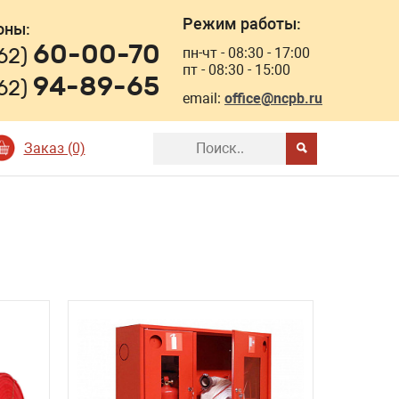
Режим работы:
оны:
60-00-70
162)
пн-чт - 08:30 - 17:00
пт - 08:30 - 15:00
94-89-65
162)
email:
office@ncpb.ru
Заказ (0)