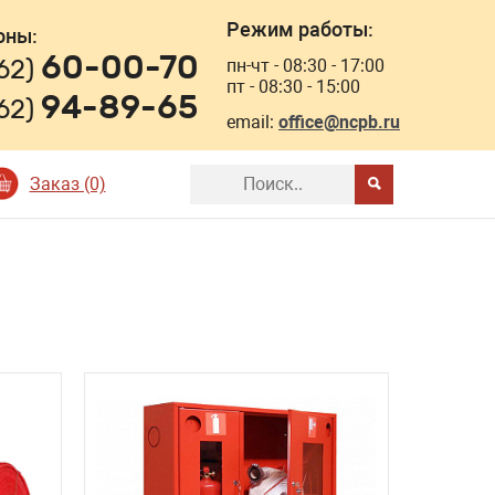
Режим работы:
оны:
60-00-70
162)
пн-чт - 08:30 - 17:00
пт - 08:30 - 15:00
94-89-65
162)
email:
office@ncpb.ru
Заказ (0)