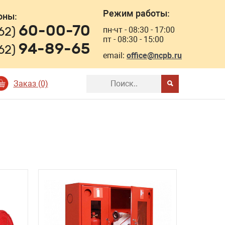
Режим работы:
оны:
60-00-70
162)
пн-чт - 08:30 - 17:00
пт - 08:30 - 15:00
94-89-65
162)
email:
office@ncpb.ru
Заказ (0)