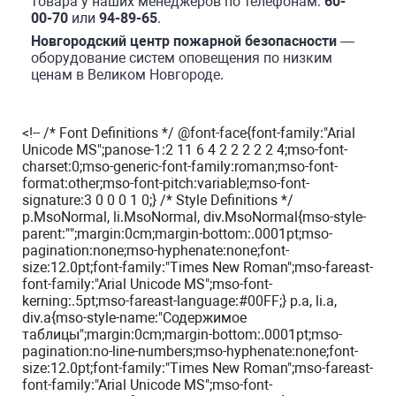
товара у наших менеджеров по телефонам:
60-
00-70
или
94-89-65
.
Новгородский центр пожарной безопасности
—
оборудование систем оповещения по низким
ценам в Великом Новгороде.
<!-- /* Font Definitions */ @font-face{font-family:"Arial
Unicode MS";panose-1:2 11 6 4 2 2 2 2 2 4;mso-font-
charset:0;mso-generic-font-family:roman;mso-font-
format:other;mso-font-pitch:variable;mso-font-
signature:3 0 0 0 1 0;} /* Style Definitions */
p.MsoNormal, li.MsoNormal, div.MsoNormal{mso-style-
parent:"";margin:0cm;margin-bottom:.0001pt;mso-
pagination:none;mso-hyphenate:none;font-
size:12.0pt;font-family:"Times New Roman";mso-fareast-
font-family:"Arial Unicode MS";mso-font-
kerning:.5pt;mso-fareast-language:#00FF;} p.a, li.a,
div.a{mso-style-name:"Содержимое
таблицы";margin:0cm;margin-bottom:.0001pt;mso-
pagination:no-line-numbers;mso-hyphenate:none;font-
size:12.0pt;font-family:"Times New Roman";mso-fareast-
font-family:"Arial Unicode MS";mso-font-