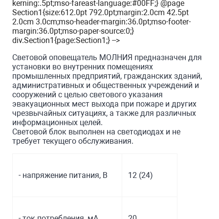
kerning:.5pt;mso-fareast-language:#00FF;} @page
Section1{size:612.0pt 792.0pt;margin:2.0cm 42.5pt
2.0cm 3.0cm;mso-header-margin:36.0pt;mso-footer-
margin:36.0pt;mso-paper-source:0;}
div.Section1{page:Section1;} -->
Световой оповещатель МОЛНИЯ предназначен для
установки во внутренних помещениях
промышленных предприятий, гражданских зданий,
административных и общественных учреждений и
сооружений с целью светового указания
эвакуационных мест выхода при пожаре и других
чрезвычайных ситуациях, а также для различных
информационных целей.
Световой блок выполнен на светодиодах и не
требует текущего обслуживания.
- напряжение питания, В
12 (24)
- ток потребления, мА
20