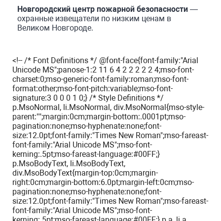
Новгородский центр пожарной безопасности
—
охранные извещатели по низким ценам в
Великом Новгороде.
<!-- /* Font Definitions */ @font-face{font-family:"Arial
Unicode MS";panose-1:2 11 6 4 2 2 2 2 2 4;mso-font-
charset:0;mso-generic-font-family:roman;mso-font-
format:other;mso-font-pitch:variable;mso-font-
signature:3 0 0 0 1 0;} /* Style Definitions */
p.MsoNormal, li.MsoNormal, div.MsoNormal{mso-style-
parent:"";margin:0cm;margin-bottom:.0001pt;mso-
pagination:none;mso-hyphenate:none;font-
size:12.0pt;font-family:"Times New Roman";mso-fareast-
font-family:"Arial Unicode MS";mso-font-
kerning:.5pt;mso-fareast-language:#00FF;}
p.MsoBodyText, li.MsoBodyText,
div.MsoBodyText{margin-top:0cm;margin-
right:0cm;margin-bottom:6.0pt;margin-left:0cm;mso-
pagination:none;mso-hyphenate:none;font-
size:12.0pt;font-family:"Times New Roman";mso-fareast-
font-family:"Arial Unicode MS";mso-font-
kerning:.5pt;mso-fareast-language:#00FF;} p.a, li.a,