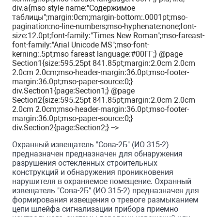
div.a{mso-style-name:"Содержимое
таблицы";margin:0cm;margin-bottom:.0001pt;mso-
pagination:no-line-numbers;mso-hyphenate:none;font-
size:12.0pt;font-family:"Times New Roman";mso-fareast-
font-family:"Arial Unicode MS";mso-font-
kerning:.5pt;mso-fareast-language:#00FF;} @page
Section1{size:595.25pt 841.85pt;margin:2.0cm 2.0cm
2.0cm 2.0cm;mso-header-margin:36.0pt;mso-footer-
margin:36.0pt;mso-paper-source:0;}
div.Section1{page:Section1;} @page
Section2{size:595.25pt 841.85pt;margin:2.0cm 2.0cm
2.0cm 2.0cm;mso-header-margin:36.0pt;mso-footer-
margin:36.0pt;mso-paper-source:0;}
div.Section2{page:Section2;} -->
Охранный извещатель "Сова-2Б" (ИО 315-2)
предназначен предназначен для обнаружения
разрушения остекленных строительных
конструкций и обнаружения проникновения
нарушителя в охраняемое помещение. Охранный
извещатель "Сова-2Б" (ИО 315-2) предназначен для
формирования извещения о тревоге размыканием
цепи шлейфа сигнализации прибора приемно-