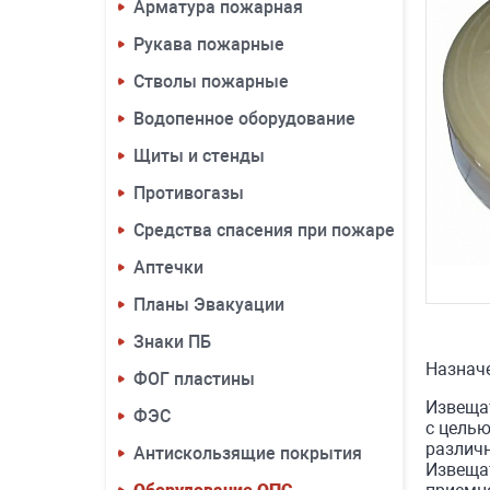
Арматура пожарная
Рукава пожарные
Стволы пожарные
Водопенное оборудование
Щиты и стенды
Противогазы
Средства спасения при пожаре
Аптечки
Планы Эвакуации
Знаки ПБ
Назнач
ФОГ пластины
Извещат
ФЭС
с цель
различн
Антискользящие покрытия
Извеща