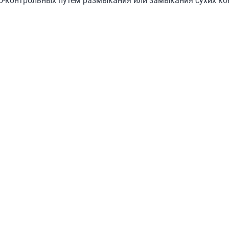
о-контрольных путем размыкания или замыкания сухих ко