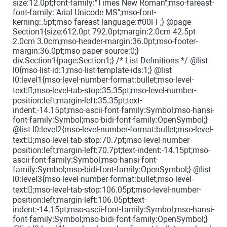
size:12.0pt;font-family:"Times New Roman";mso-fareast-
font-family:"Arial Unicode MS";mso-font-
kerning:.5pt;mso-fareast-language:#00FF;} @page
Section1{size:612.0pt 792.0pt;margin:2.0cm 42.5pt
2.0cm 3.0cm;mso-header-margin:36.0pt;mso-footer-
margin:36.0pt;mso-paper-source:0;}
div.Section1{page:Section1;} /* List Definitions */ @list
l0{mso-list-id:1;mso-list-template-ids:1;} @list
l0:level1{mso-level-number-format:bullet;mso-level-
text:;mso-level-tab-stop:35.35pt;mso-level-number-
position:left;margin-left:35.35pt;text-
indent:-14.15pt;mso-ascii-font-family:Symbol;mso-hansi-
font-family:Symbol;mso-bidi-font-family:OpenSymbol;}
@list l0:level2{mso-level-number-format:bullet;mso-level-
text:;mso-level-tab-stop:70.7pt;mso-level-number-
position:left;margin-left:70.7pt;text-indent:-14.15pt;mso-
ascii-font-family:Symbol;mso-hansi-font-
family:Symbol;mso-bidi-font-family:OpenSymbol;} @list
l0:level3{mso-level-number-format:bullet;mso-level-
text:;mso-level-tab-stop:106.05pt;mso-level-number-
position:left;margin-left:106.05pt;text-
indent:-14.15pt;mso-ascii-font-family:Symbol;mso-hansi-
font-family:Symbol;mso-bidi-font-family:OpenSymbol;}