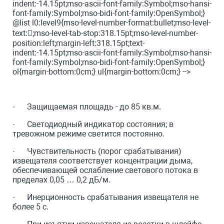
indent:-14.15pt;mso-ascii-font-family:Symbol;mso-hansi-
font-family:Symbol;mso-bidi-font-family:OpenSymbol;}
@list l0:level9{mso-level-number-format:bullet;mso-level-
text:;mso-level-tab-stop:318.15pt;mso-level-number-
position:left;margin-left:318.15pt;text-
indent:-14.15pt;mso-ascii-font-family:Symbol;mso-hansi-
font-family:Symbol;mso-bidi-font-family:OpenSymbol;}
ol{margin-bottom:0cm;} ul{margin-bottom:0cm;} -->
· Защищаемая площадь - до 85 кв.м.
· Светодиодный индикатор состояния; в
тревожном режиме светится постоянно.
· Чувствительность (порог срабатывания)
извещателя соответствует концентрации дыма,
обеспечивающей ослабление светового потока в
пределах 0,05 … 0,2 дБ/м.
· Инерционность срабатывания извещателя не
более 5 с.