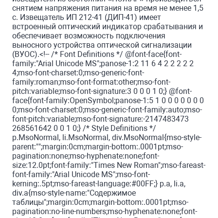
снятием напряжения питания на время не менее 1,5
с. Извещатель ИП 212-41 (ДИП-41) имеет
встроенный оптический индикатор срабатывания и
обеспечивает возможность подключения
выносного устройства оптической сигнализации
(ВУОС).<!-- /* Font Definitions */ @font-face{font-
family:"Arial Unicode MS";panose-1:2 11 6 4 2 2 2 2 2
4;mso-font-charset:0;mso-generic-font-
family:roman;mso-font-format:other;mso-font-
pitch:variable;mso-font-signature:3 0 0 0 1 0;} @font-
face{font-family:OpenSymbol;panose-1:5 1 0 0 0 0 0 0 0
0;mso-font-charset:0;mso-generic-font-family:auto;mso-
font-pitch:variable;mso-font-signature:-2147483473
268561642 0 0 1 0;} /* Style Definitions */
p.MsoNormal, li.MsoNormal, div.MsoNormal{mso-style-
parent:"";margin:0cm;margin-bottom:.0001pt;mso-
pagination:none;mso-hyphenate:none;font-
size:12.0pt;font-family:"Times New Roman";mso-fareast-
font-family:"Arial Unicode MS";mso-font-
kerning:.5pt;mso-fareast-language:#00FF;} p.a, li.a,
div.a{mso-style-name:"Содержимое
таблицы";margin:0cm;margin-bottom:.0001pt;mso-
pagination:no-line-numbers;mso-hyphenate:none;font-