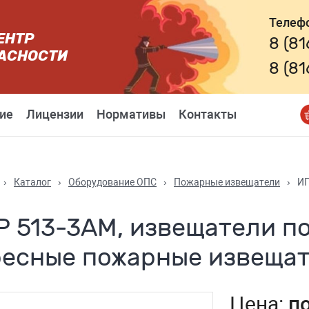
Телеф
ЕНТР
8 (8
АСНОСТИ
8 (8
ие
Лицензии
Нормативы
Контакты
›
Каталог
›
Оборудование ОПС
›
Пожарные извещатели
›
ИП
Р 513-3АМ, извещатели п
ресные пожарные извеща
Цена:
п