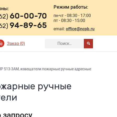
Режим работы:
оны:
60-00-70
162)
пн-чт - 08:30 - 17:00
пт - 08:30 - 15:00
94-89-65
162)
email:
office@ncpb.ru
Заказ (0)
Р 513-3АМ, извещатели пожарные ручные адресные
ожарные ручные
тели
о запросу