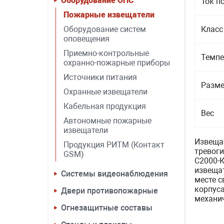
Оборудование ОПС
Ток п
Пожарные извещатели
Оборудование систем
Класс
оповещения
Приемно-контрольные
Темпе
охранно-пожарные приборы
Источники питания
Разм
Охранные извещатели
Кабельная продукция
Вес
Автономные пожарные
извещатели
Извеща
Продукция РИТМ (Контакт
тревоги
GSM)
С2000-
извещат
Системы видеонаблюдения
месте с
корпуса
Двери противопожарные
механи
Огнезащитные составы