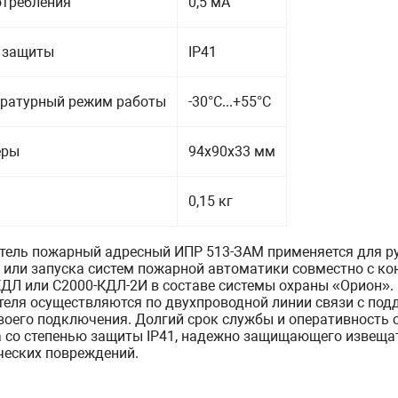
отребления
0,5 мА
 защиты
IР41
ратурный режим работы
-30°C...+55°C
еры
94x90x33 мм
0,15 кг
тель пожарный адресный ИПР 513-ЗАМ применяется для р
 или запуска систем пожарной автоматики совместно с к
КДЛ или С2000-КДЛ-2И в составе системы охраны «Орион»
еля осуществляются по двухпроводной линии связи с под
воего подключения. Долгий срок службы и оперативность
 со степенью защиты IP41, надежно защищающего извещат
ческих повреждений.