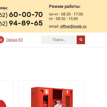
Режим работы:
оны:
60-00-70
162)
пн-чт - 08:30 - 17:00
пт - 08:30 - 15:00
94-89-65
162)
email:
office@ncpb.ru
Заказ (0)