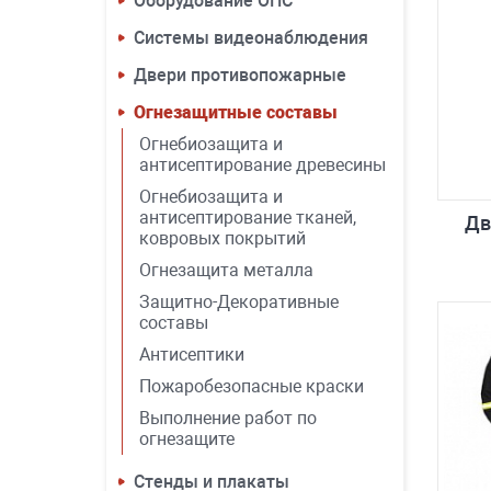
Оборудование ОПС
Системы видеонаблюдения
Двери противопожарные
Огнезащитные составы
Огнебиозащита и
антисептирование древесины
Огнебиозащита и
антисептирование тканей,
Дв
ковровых покрытий
Огнезащита металла
Защитно-Декоративные
составы
Антисептики
Пожаробезопасные краски
Выполнение работ по
огнезащите
Стенды и плакаты