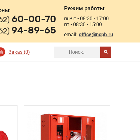
Режим работы:
оны:
60-00-70
162)
пн-чт - 08:30 - 17:00
пт - 08:30 - 15:00
94-89-65
162)
email:
office@ncpb.ru
Заказ (0)