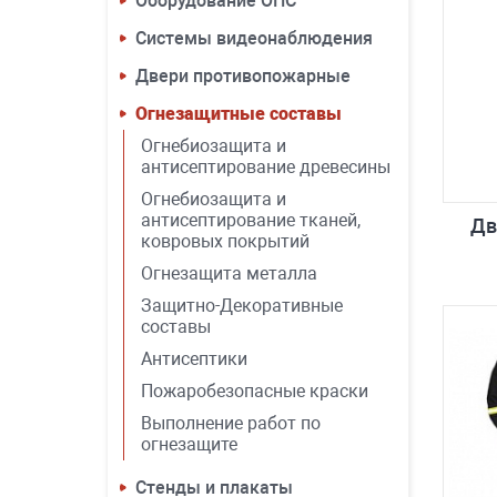
Оборудование ОПС
Системы видеонаблюдения
Двери противопожарные
Огнезащитные составы
Огнебиозащита и
антисептирование древесины
Огнебиозащита и
антисептирование тканей,
Дв
ковровых покрытий
Огнезащита металла
Защитно-Декоративные
составы
Антисептики
Пожаробезопасные краски
Выполнение работ по
огнезащите
Стенды и плакаты