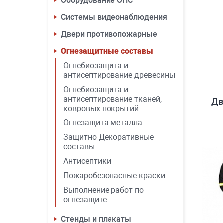
Оборудование ОПС
Системы видеонаблюдения
Двери противопожарные
Огнезащитные составы
Огнебиозащита и
антисептирование древесины
Огнебиозащита и
антисептирование тканей,
Дв
ковровых покрытий
Огнезащита металла
Защитно-Декоративные
составы
Антисептики
Пожаробезопасные краски
Выполнение работ по
огнезащите
Стенды и плакаты