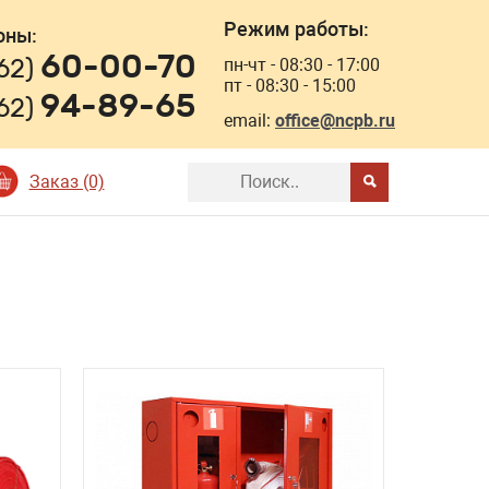
Режим работы:
оны:
60-00-70
162)
пн-чт - 08:30 - 17:00
пт - 08:30 - 15:00
94-89-65
162)
email:
office@ncpb.ru
Заказ (0)