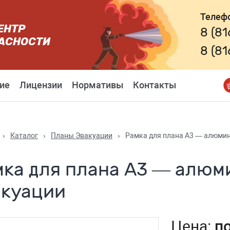
Телеф
ЕНТР
8 (8
АСНОСТИ
8 (8
ие
Лицензии
Нормативы
Контакты
›
Каталог
›
Планы Эвакуации
›
Рамка для плана А3 — алюми
мка для плана А3 — алюм
акуации
Цена:
п