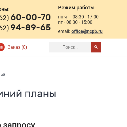
Режим работы:
оны:
60-00-70
162)
пн-чт - 08:30 - 17:00
пт - 08:30 - 15:00
94-89-65
162)
email:
office@ncpb.ru
Заказ (0)
ний
иний планы
о запросу