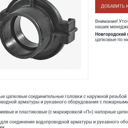
ДОБАВИТЬ 
Внимание! Уточ
наших менедже
Новгородский 
цапковые по н
е цапковые соединительные головки с наружной резьбой 
оводной арматуры и рукавного оборудования с пожарным
иевые и пластиковые (с маркировкой «П») напорные цапк
 для соединения водопроводной арматуры и рукавного о
ми.