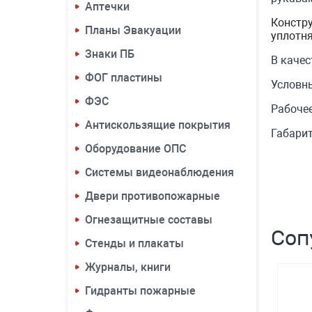
Аптечки
Констру
Планы Эвакуации
уплотня
Знаки ПБ
В качес
ФОГ пластины
Условны
ФЭС
Рабочее
Антискользящие покрытия
Габари
Оборудование ОПС
Системы видеонаблюдения
Двери противопожарные
Огнезащитные составы
Соп
Стенды и плакаты
Журналы, книги
Гидранты пожарные