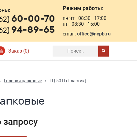
Режим работы:
оны:
60-00-70
162)
пн-чт - 08:30 - 17:00
пт - 08:30 - 15:00
94-89-65
162)
email:
office@ncpb.ru
Заказ (0)
›
Головки цапковые
›
ГЦ-50 П (Пластик)
цапковые
о запросу