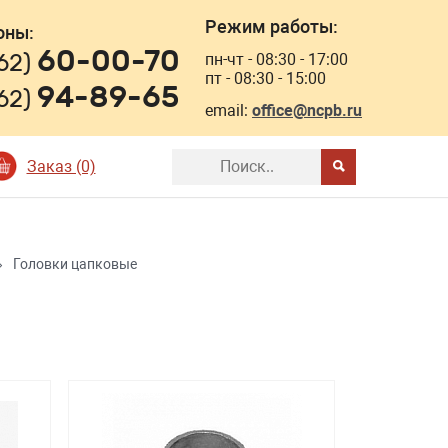
Режим работы:
оны:
60-00-70
162)
пн-чт - 08:30 - 17:00
пт - 08:30 - 15:00
94-89-65
162)
email:
office@ncpb.ru
Заказ (0)
›
Головки цапковые