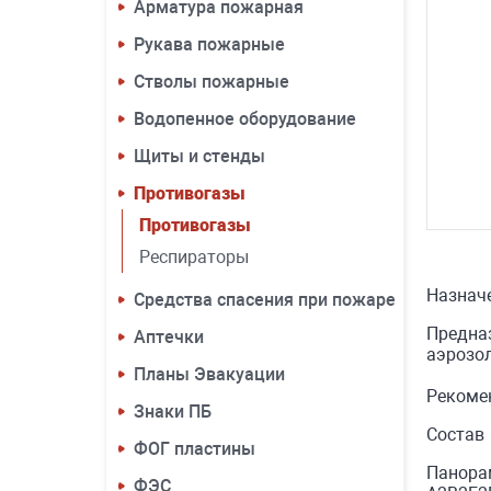
Арматура пожарная
Рукава пожарные
Стволы пожарные
Водопенное оборудование
Щиты и стенды
Противогазы
Противогазы
Респираторы
Назнач
Средства спасения при пожаре
Предназ
Аптечки
аэрозол
Планы Эвакуации
Рекоме
Знаки ПБ
Состав
ФОГ пластины
Панора
ФЭС