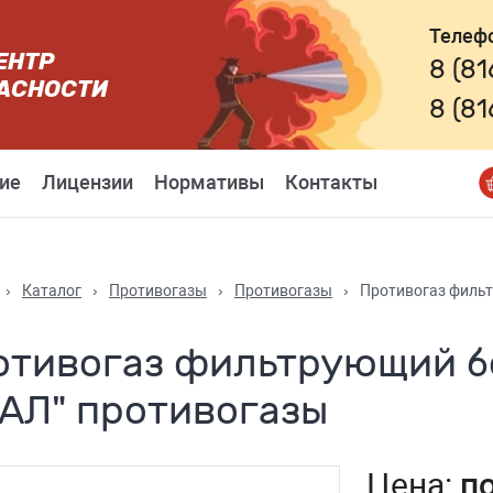
Телеф
ЕНТР
8 (8
АСНОСТИ
8 (8
ие
Лицензии
Нормативы
Контакты
›
Каталог
›
Противогазы
›
Противогазы
›
Противогаз фильт
отивогаз фильтрующий б
РАЛ" противогазы
Цена:
п