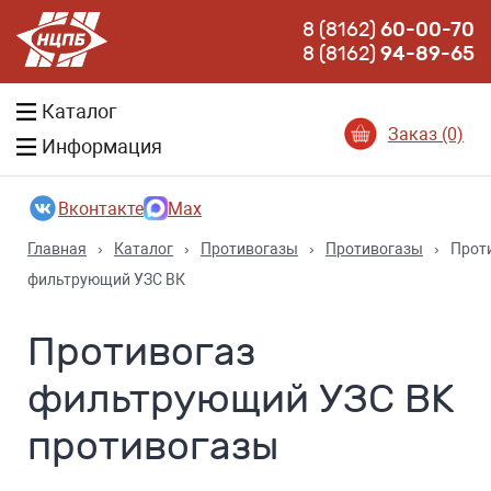
8 (8162)
60-00-70
8 (8162)
94-89-65
Каталог
Заказ (0)
Информация
Вконтакте
Max
Главная
›
Каталог
›
Противогазы
›
Противогазы
›
Прот
фильтрующий УЗС ВК
Противогаз
фильтрующий УЗС ВК
противогазы