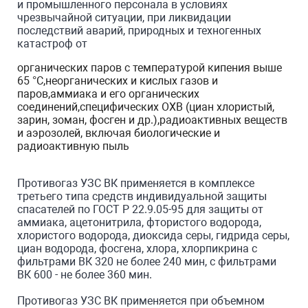
и промышленного персонала в условиях
чрезвычайной ситуации, при ликвидации
последствий аварий, природных и техногенных
катастроф от
органических паров с температурой кипения выше
65 °С,неорганических и кислых газов и
паров,аммиака и его органических
соединений,специфических ОХВ (циан хлористый,
зарин, зоман, фосген и др.),радиоактивных веществ
и аэрозолей, включая биологические и
радиоактивную пыль
Противогаз УЗС ВК применяется в комплексе
третьего типа средств индивидуальной защиты
спасателей по ГОСТ Р 22.9.05-95 для защиты от
аммиака, ацетонитрила, фтористого водорода,
хлористого водорода, диоксида серы, гидрида серы,
циан водорода, фосгена, хлора, хлорпикрина с
фильтрами ВК 320 не более 240 мин, с фильтрами
ВК 600 - не более 360 мин.
Противогаз УЗС ВК применяется при объемном