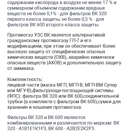
содержании кислорода в воздухе не менее 17 % и
суммарном объемном содержании вредных
веществ не более 0,1% - для фильтров ВК 320
первого класса защиты, не более 0,5 % - для
фильтров ВК 600 второго класса защиты.
Противогаз УЗС ВК является альтернативой
гражданскому противогазу ГП-7 и его
модификациям, при этом он обеспечивает более
высокую защиту от специфических опасных
химических веществ (ОХВ), аварийно химически
опасных веществ (АХОВ) и дополнительную защиту
от аммиака.
Комплектность:
лицевой части (маска МГП, МГП-В, МГП-ВМ Супер
или МГУ-В),фильтрующе-поглощающей системы
(ФПС): фильтра ВК 320 или ВК 600,соединительной
трубки (в комплекте с фильтром ВК 600),сумки для
хранения и ношения противогаза.
Фильтры ВК 320 и ВК 600 являются
комбинированными и различаются по маркам: ВК
320 - А1В1Е1К1Р3, ВК 600 - А2В2Е2К2Р3.