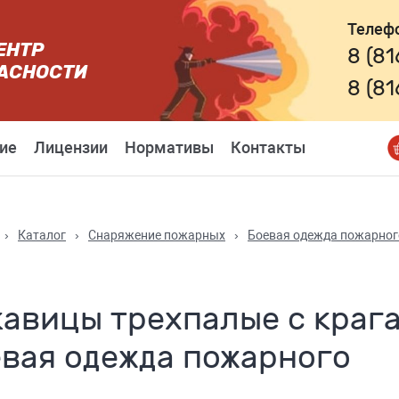
Телеф
ЕНТР
8 (8
АСНОСТИ
8 (8
ие
Лицензии
Нормативы
Контакты
›
Каталог
›
Снаряжение пожарных
›
Боевая одежда пожарног
авицы трехпалые с крага
евая одежда пожарного