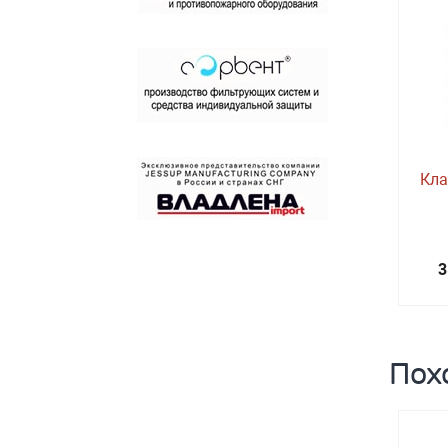
Кла
3
Пох