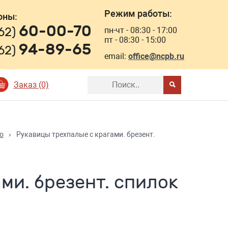
Режим работы:
оны:
60-00-70
162)
пн-чт - 08:30 - 17:00
пт - 08:30 - 15:00
94-89-65
162)
email:
office@ncpb.ru
Заказ (0)
о
›
Рукавицы трехпалые с крагами. брезент.
ми. брезент. спилок