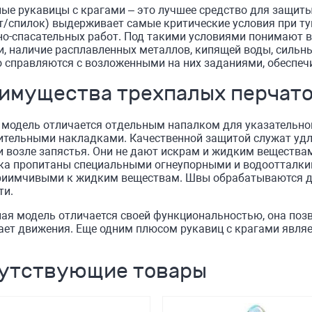
ые рукавицы с крагами – это лучшее средство для защит
т/спилок) выдерживает самые критические условия при т
но-спасательных работ. Под такими условиями понимают в
, наличие расплавленных металлов, кипящей воды, сильн
 справляются с возложенными на них заданиями, обеспечи
имущества трехпалых перчат
 модель отличается отдельным напалком для указательно
ительными накладками. Качественной защитой служат удл
 возле запястья. Они не дают искрам и жидким веществам
лка пропитаны специальными огнеупорными и водоотталки
риимчивыми к жидким веществам. Швы обрабатываются доп
ти.
ая модель отличается своей функциональностью, она поз
ет движения. Еще одним плюсом рукавиц с крагами являе
утствующие товары