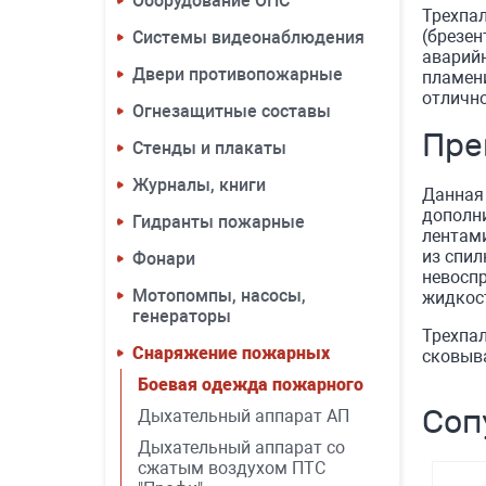
Оборудование ОПС
Трехпал
(брезен
Системы видеонаблюдения
аварий
Двери противопожарные
пламени
отлично
Огнезащитные составы
Пре
Стенды и плакаты
Журналы, книги
Данная
дополн
Гидранты пожарные
лентами
из спи
Фонари
невосп
Мотопомпы, насосы,
жидкос
генераторы
Трехпал
Снаряжение пожарных
сковыва
Боевая одежда пожарного
Соп
Дыхательный аппарат АП
Дыхательный аппарат со
сжатым воздухом ПТС