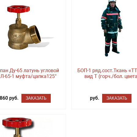
пан Ду-65 латунь угловой
БОП-1 ряд.сост.Ткань «Т
Л-65-1 муфта/цапка125°
вид Т (горч./бол. цвет
860 руб.
руб.
ЗАКАЗАТЬ
ЗАКАЗАТЬ