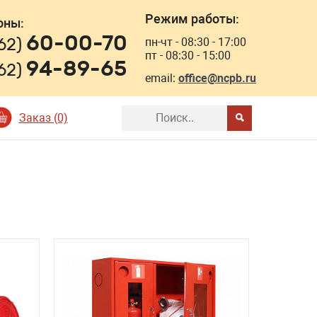
Режим работы:
оны:
60-00-70
162)
пн-чт - 08:30 - 17:00
пт - 08:30 - 15:00
94-89-65
162)
email:
office@ncpb.ru
Заказ (0)