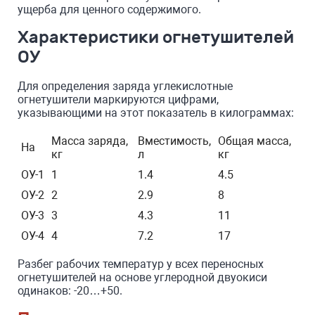
ущерба для ценного содержимого.
Характеристики огнетушителей
ОУ
Для определения заряда углекислотные
огнетушители маркируются цифрами,
указывающими на этот показатель в килограммах:
Масса заряда,
Вместимость,
Общая масса,
На
кг
л
кг
ОУ-1
1
1.4
4.5
ОУ-2
2
2.9
8
ОУ-3
3
4.3
11
ОУ-4
4
7.2
17
Разбег рабочих температур у всех переносных
огнетушителей на основе углеродной двуокиси
одинаков: -20…+50.