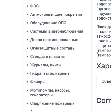
водопро
ФЭС
(органи
наружны
Антискользящие покрытия
водоис
Оборудование ОПС
Ящик дл
Системы видеонаблюдения
аналог
атмосф
Двери противопожарные
полотни
защиты 
Огнезащитные составы
(темпер
(темпер
Стенды и плакаты
Хар
Журналы, книги
Гидранты пожарные
Объ
Фонари
Мотопомпы, насосы,
генераторы
Соп
Снаряжение пожарных