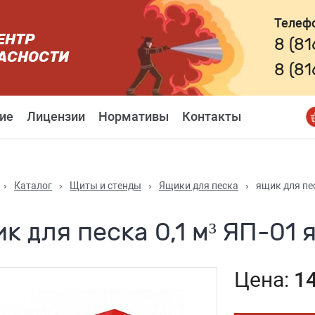
Телеф
ЕНТР
8 (8
АСНОСТИ
8 (8
ие
Лицензии
Нормативы
Контакты
›
Каталог
›
Щиты и стенды
›
Ящики для песка
›
ящик для пес
к для песка 0,1 м³ ЯП-01 
Цена:
14