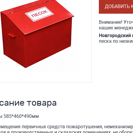
ДОБАВИТЬ 
Внимание! Уточ
наших менедже
Новгородский 
песка по низк
сание товара
ы 585*460*490мм
змещения первичных средств пожаротушения, немеханизир
аря в производственных и складских поме­щениях, не об