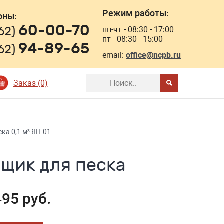
Режим работы:
оны:
60-00-70
162)
пн-чт - 08:30 - 17:00
пт - 08:30 - 15:00
94-89-65
162)
email:
office@ncpb.ru
Заказ (0)
ка 0,1 м³ ЯП-01
ящик для песка
95 руб.