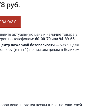
8 руб.
К ЗАКАЗУ
няйте актуальную цену и наличие товара у
ров по телефонам:
60-00-70
или
94-89-65
.
центр пожарной безопасности
— чехлы для
оп и оу (тент г1) по низким ценам в Великом
оров используются чехлы для огнетушителей.