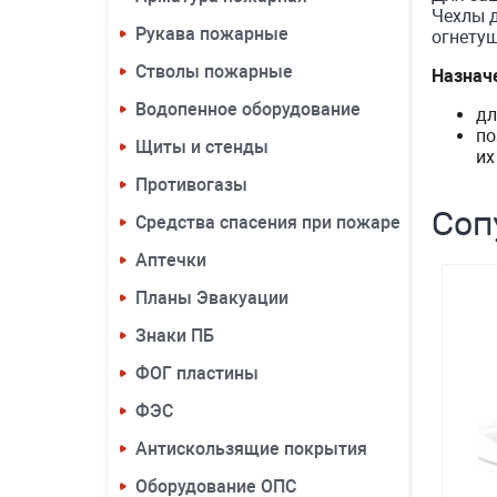
Чехлы д
Рукава пожарные
огнету
Стволы пожарные
Назнач
Водопенное оборудование
дл
по
Щиты и стенды
их
Противогазы
Соп
Средства спасения при пожаре
Аптечки
Планы Эвакуации
Знаки ПБ
ФОГ пластины
ФЭС
Антискользящие покрытия
Оборудование ОПС