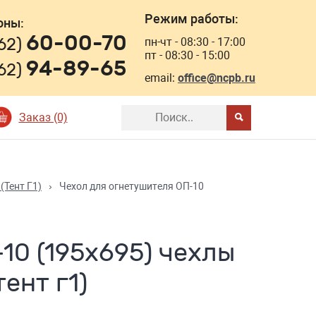
Режим работы:
оны:
60-00-70
162)
пн-чт - 08:30 - 17:00
пт - 08:30 - 15:00
94-89-65
162)
email:
office@ncpb.ru
Заказ (0)
(Тент Г1)
›
Чехол для огнетушителя ОП-10
10 (195х695) чехлы
ент г1)