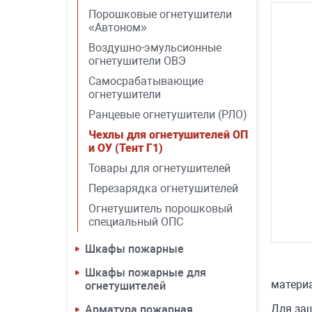
Порошковые огнетушители
«Автоном»
Воздушно-эмульсионные
огнетушители ОВЭ
Самосрабатывающие
огнетушители
Ранцевые огнетушители (РЛО)
Чехлы для огнетушителей ОП
и ОУ (Тент Г1)
Товары для огнетушителей
Перезарядка огнетушителей
Огнетушитель порошковый
специальный ОПС
Шкафы пожарные
Шкафы пожарные для
материа
огнетушителей
Для защ
Арматура пожарная