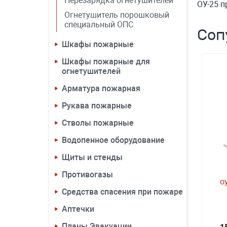
Перезарядка огнетушителей
ОУ-25 п
Огнетушитель порошковый
специальный ОПС
Соп
Шкафы пожарные
Шкафы пожарные для
огнетушителей
Арматура пожарная
Рукава пожарные
Стволы пожарные
Водопенное оборудование
Щиты и стенды
Противогазы
о
Средства спасения при пожаре
Аптечки
Планы Эвакуации