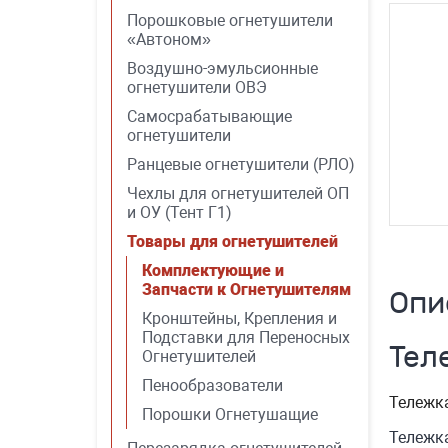
Порошковые огнетушители
«Автоном»
Воздушно-эмульсионные
огнетушители ОВЭ
Самосрабатывающие
огнетушители
Ранцевые огнетушители (РЛО)
Чехлы для огнетушителей ОП
и ОУ (Тент Г1)
Товары для огнетушителей
Комплектующие и
Запчасти к Огнетушителям
Опи
Кронштейны, Крепления и
Подставки для Переносных
Тел
Огнетушителей
Пенообразователи
Тележка
Порошки Огнетушащие
Тележка