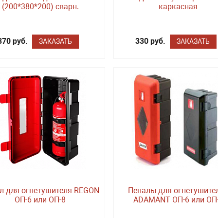
(200*380*200) сварн.
каркасная
370 руб.
330 руб.
ЗАКАЗАТЬ
ЗАКАЗАТЬ
л для огнетушителя REGON
Пеналы для огнетушите
ОП-6 или ОП-8
ADAMANT ОП-6 или ОП