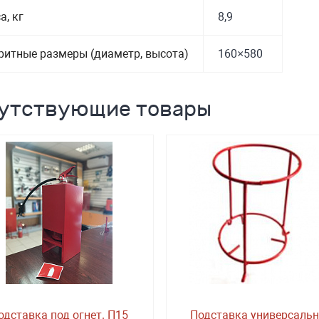
а, кг
8,9
ритные размеры (диаметр, высота)
160×580
утствующие товары
одставка под огнет. П15
Подставка универсаль