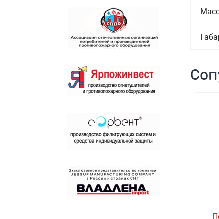
Масс
Габа
Соп
П