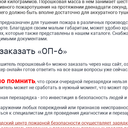
ной килограммов. Порошковая масса в нем занимает шест
ивного пожаротушения на протяжении двенадцати секунд.
чего должно быть вполне достаточно для аккуратного туш
предназначен для тушения пожара в различных производст
рте. Благодаря своим малым габаритам, может удобно хр
х, которые также представлены в нашем каталоге. Снабжа
димыми документами.
 заказать «ОП-6»
шитель порошковый-6» можно заказать через наш сайт, оз
р онлайн готов ответить на все ваши вопросы уже сейчас
о помнить
, что сроки очередной перезарядки нельз
итель может не сработать в нужный момент, что может п
ная перезарядка - это инвестиция в безопасность людей и
наружении любых повреждений или признаков неисправнос
ься к специалистам для проведения диагностики и переза
дский центр пожарной безопасности осуществляет зарядку