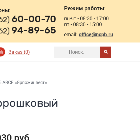
Режим работы:
оны:
60-00-70
162)
пн-чт - 08:30 - 17:00
пт - 08:30 - 15:00
94-89-65
162)
email:
office@ncpb.ru
Заказ (0)
6 ABCE «Ярпожинвест»
порошковый
30 руб.