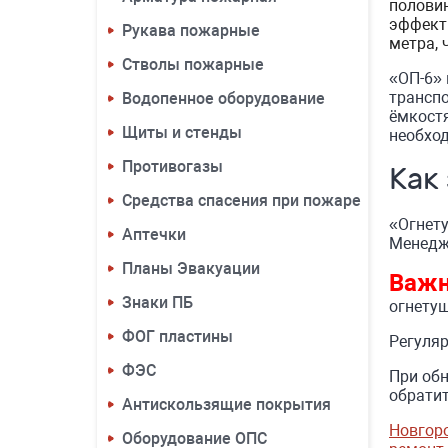
полови
эффект
Рукава пожарные
метра, 
Стволы пожарные
«ОП-6» 
транспо
Водопенное оборудование
ёмкостя
Щиты и стенды
необхо
Противогазы
Как
Средства спасения при пожаре
«Огнету
Аптечки
Менедже
Планы Эвакуации
Важн
Знаки ПБ
огнетуш
ФОГ пластины
Регуляр
ФЭС
При об
обратит
Антискользящие покрытия
Новгоро
Оборудование ОПС