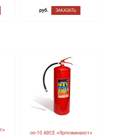
руб.
ЗАКАЗАТЬ
т»
оп-10 ABCE «Ярпожинвест»