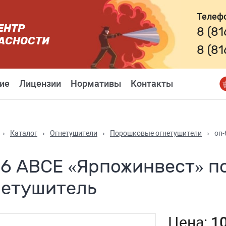
Телеф
ЕНТР
8 (8
АСНОСТИ
8 (8
ие
Лицензии
Нормативы
Контакты
›
Каталог
›
Огнетушители
›
Порошковые огнетушители
›
оп-
-6 ABCE «Ярпожинвест» 
нетушитель
Цена:
10