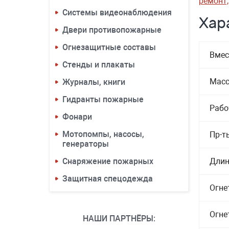
ремонт,
Системы видеонаблюдения
Хар
Двери противопожарные
Огнезащитные составы
Вмес
Стенды и плакаты
Масс
Журналы, книги
Гидранты пожарные
Рабо
Фонари
Мотопомпы, насосы,
Пр-т
генераторы
Снаряжение пожарных
Длин
Защитная спецодежда
Огне
Огне
НАШИ ПАРТНЁРЫ: