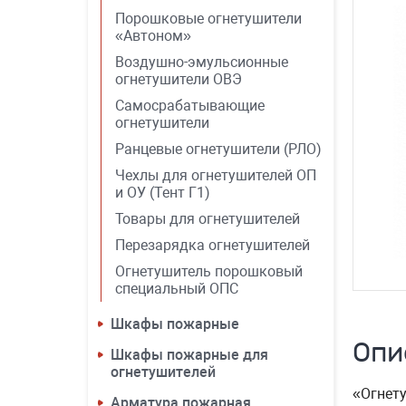
Порошковые огнетушители
«Автоном»
Воздушно-эмульсионные
огнетушители ОВЭ
Самосрабатывающие
огнетушители
Ранцевые огнетушители (РЛО)
Чехлы для огнетушителей ОП
и ОУ (Тент Г1)
Товары для огнетушителей
Перезарядка огнетушителей
Огнетушитель порошковый
специальный ОПС
Шкафы пожарные
Опи
Шкафы пожарные для
огнетушителей
«Огнету
Арматура пожарная